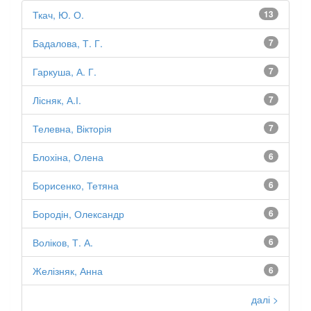
Ткач, Ю. О.
13
Бадалова, Т. Г.
7
Гаркуша, А. Г.
7
Лісняк, А.І.
7
Телевна, Вікторія
7
Блохіна, Олена
6
Борисенко, Тетяна
6
Бородін, Олександр
6
Воліков, Т. А.
6
Желізняк, Анна
6
далі >