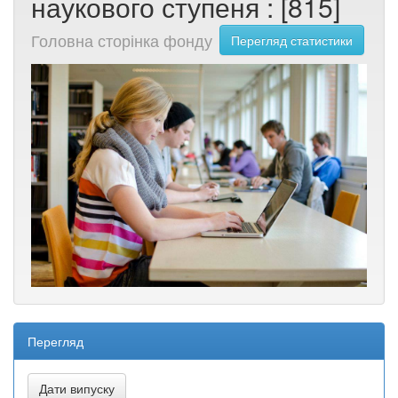
наукового ступеня : [815]
Головна сторінка фонду
Перегляд статистики
Перегляд