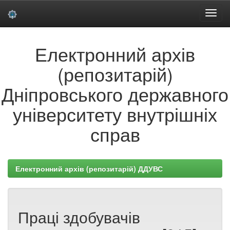
Skip
Електронний архів
navigation
(репозитарій)
Дніпровського державного
університету внутрішніх
справ
Електронний архів (репозитарій) ДДУВС
Праці здобувачів