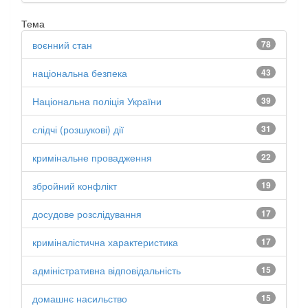
Тема
воєнний стан
78
національна безпека
43
Національна поліція України
39
слідчі (розшукові) дії
31
кримінальне провадження
22
збройний конфлікт
19
досудове розслідування
17
криміналістична характеристика
17
адміністративна відповідальність
15
домашнє насильство
15