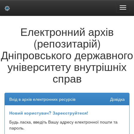
Skip
Електронний архів
navigation
(репозитарій)
Дніпровського державного
університету внутрішніх
справ
Вхід в архів електронних ресурсів
Довідка
Новий користувач? Зареєструйтеся!
Будь ласка, введіть Вашу адресу електронної пошти та
пароль.