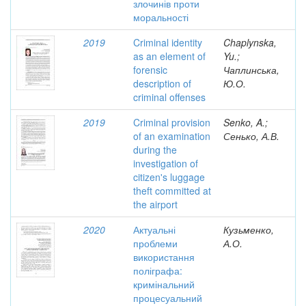
злочинів проти
моральності
2019
Criminal identity
Chaplynska,
as an element of
Yu.;
forensic
Чаплинська,
description of
Ю.О.
criminal offenses
2019
Criminal provision
Senko, A.;
of an examination
Сенько, А.В.
during the
investigation of
citizen's luggage
theft committed at
the airport
2020
Актуальні
Кузьменко,
проблеми
А.О.
використання
поліграфа:
кримінальний
процесуальний