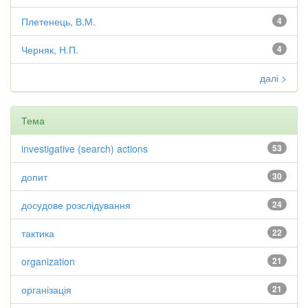
Плетенець, В.М.
4
Черняк, Н.П.
4
далі >
Тема
investigative (search) actions
53
допит
30
досудове розслідування
24
тактика
22
organization
21
організація
21