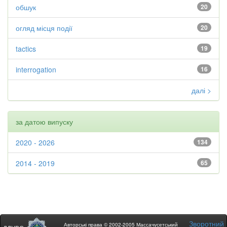
обшук
20
огляд місця події
20
tactics
19
interrogation
16
далі >
за датою випуску
2020 - 2026
134
2014 - 2019
65
Зворотний
Авторські права © 2002-2005 Массачусетський