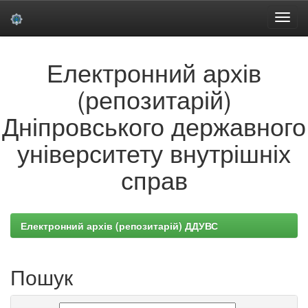
Skip
Електронний архів
navigation
(репозитарій)
Дніпровського державного
університету внутрішніх
справ
Електронний архів (репозитарій) ДДУВС
Пошук