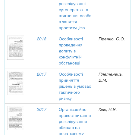
розслідуванні
сутенерства та
втягнення особи
в заняття
проституцією
2018
Особливості
Гіренко, О.О.
проведення
допиту в
конфліктній
обстановці
2017
Особливості
Плетенець,
прийняття
В.М.
рішень в умовах
тактичного
ризику
2017
Організаційно-
Кіяк, Н.Я.
правові питання
розслідування
вбивств на
початковому