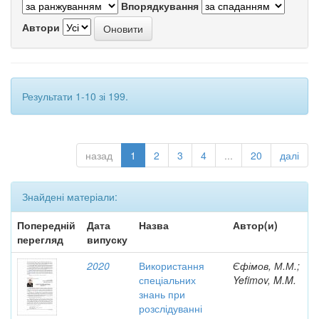
Впорядкування
Автори
Результати 1-10 зі 199.
назад
1
2
3
4
...
20
далі
Знайдені матеріали:
Попередній
Дата
Назва
Автор(и)
перегляд
випуску
2020
Використання
Єфімов, М.М.;
спеціальних
Yefimov, M.M.
знань при
розслідуванні