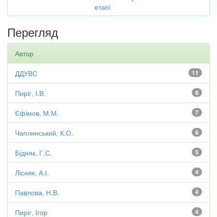
етапі
Перегляд
Автор
ДДУВС
11
Пиріг, І.В.
8
Єфімов, М.М.
7
Чаплинський, К.О.
6
Бідняк, Г.С.
5
Лісняк, А.І.
4
Павлова, Н.В.
4
Пиріг, Ігор
4