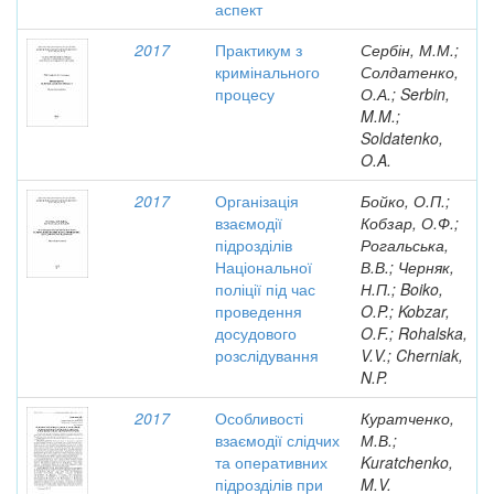
аспект
2017
Практикум з
Сербін, М.М.;
кримінального
Солдатенко,
процесу
О.А.; Serbin,
M.M.;
Soldatenko,
O.A.
2017
Організація
Бойко, О.П.;
взаємодії
Кобзар, О.Ф.;
підрозділів
Рогальська,
Національної
В.В.; Черняк,
поліції під час
Н.П.; Boiko,
проведення
O.P.; Kobzar,
досудового
O.F.; Rohalska,
розслідування
V.V.; Cherniak,
N.P.
2017
Особливості
Куратченко,
взаємодії слідчих
М.В.;
та оперативних
Kuratchenko,
підрозділів при
M.V.