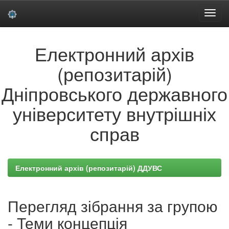
Skip
Електронний архів
navigation
(репозитарій)
Дніпровського державного
університету внутрішніх
справ
Електронний архів (репозитарій) ДДУВС
Перегляд зібрання за групою
- Теми концепція