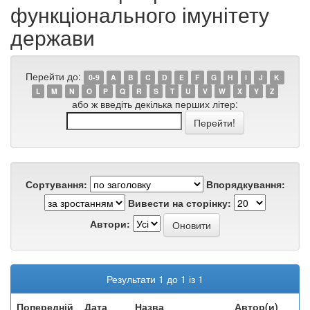
функціонального імунітету
держави
Перейти до:
0-9
A
B
C
D
E
F
G
H
I
J
K
L
M
N
O
P
Q
R
S
T
U
V
W
X
Y
Z
або ж введіть декілька перших літер:
Сортування:
Впорядкування:
Вивести на сторінку:
Автори:
Результати 1 до 1 із 1
Попередній
Дата
Назва
Автор(и)