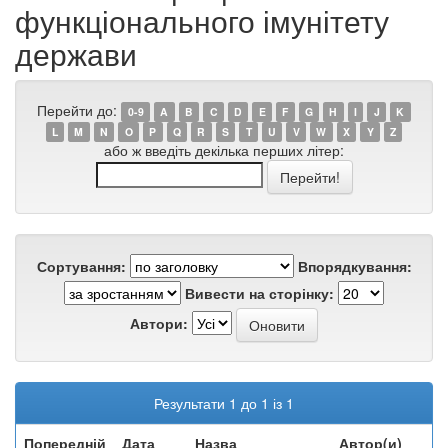
функціонального імунітету
держави
Перейти до:
0-9
A
B
C
D
E
F
G
H
I
J
K
L
M
N
O
P
Q
R
S
T
U
V
W
X
Y
Z
або ж введіть декілька перших літер:
Сортування:
Впорядкування:
Вивести на сторінку:
Автори:
Результати 1 до 1 із 1
Попередній
Дата
Назва
Автор(и)