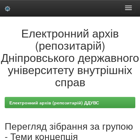
Skip
Електронний архів
navigation
(репозитарій)
Дніпровського державного
університету внутрішніх
справ
Електронний архів (репозитарій) ДДУВС
Перегляд зібрання за групою
- Теми концепція