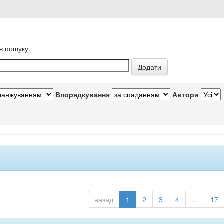
в пошуку.
Впорядкування
Автори
назад
1
2
3
4
...
17