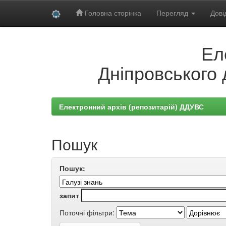
Головна сторінка
Перегляд
Дові
Skip
Ел
navigation
Дніпровського 
Електронний архів (репозитарій) ДДУВС
Пошук
Пошук:
запит
Поточні фільтри: