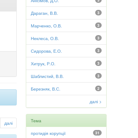
Анісімов, Д.О.
3
Дараган, В.В.
3
Марченко, О.В.
3
Неклеса, О.В.
3
Сидорова, Е.О.
3
Хитрук, Р.О.
3
Шаблистий, В.В.
3
Березняк, В.С.
2
далі >
Тема
далі
протидія корупції
31