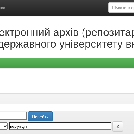
дка
ектронний архів (репозитар
державного університету в