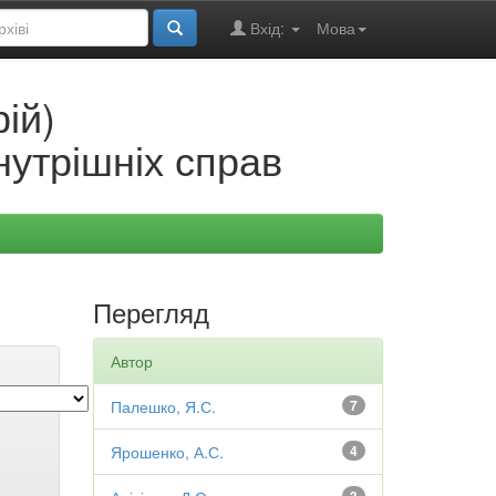
Вхід:
Мова
ій)
нутрішніх справ
Перегляд
Автор
Палешко, Я.С.
7
Ярошенко, А.С.
4