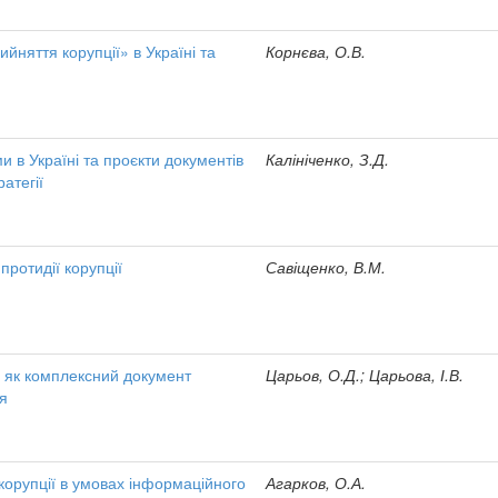
ийняття корупції» в Україні та
Корнєва, О.В.
 в Україні та проєкти документів
Калініченко, З.Д.
атегії
протидії корупції
Савіщенко, В.М.
я як комплексний документ
Царьов, О.Д.; Царьова, І.В.
ня
 корупції в умовах інформаційного
Агарков, О.А.