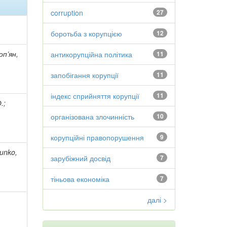
corruption
27
боротьба з корупцією
12
оп’ян,
антикорупційна політика
11
запобігання корупції
11
індекс сприйняття корупції
11
.;
організована злочинність
10
корупційні правопорушення
9
unko,
зарубіжний досвід
7
тіньова економіка
7
далі >