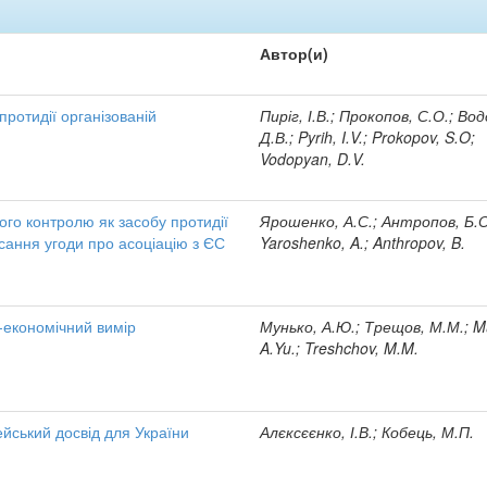
Автор(и)
протидії організованій
Пиріг, І.В.; Прокопов, С.О.; Вод
Д.В.; Pyrih, I.V.; Prokopov, S.O;
Vodopyan, D.V.
го контролю як засобу протидії
Ярошенко, А.С.; Антропов, Б.О
писання угоди про асоціацію з ЄС
Yaroshenko, A.; Anthropov, B.
о-економічний вимір
Мунько, А.Ю.; Трещов, М.М.; M
A.Yu.; Treshchov, M.M.
ейський досвід для України
Алєксєєнко, І.В.; Кобець, М.П.