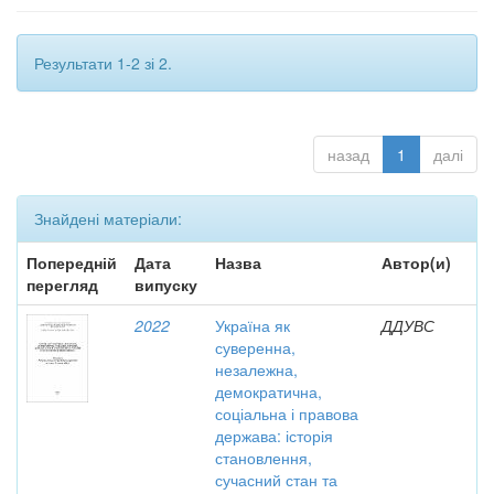
Результати 1-2 зі 2.
назад
1
далі
Знайдені матеріали:
Попередній
Дата
Назва
Автор(и)
перегляд
випуску
2022
Україна як
ДДУВС
суверенна,
незалежна,
демократична,
соціальна і правова
держава: історія
становлення,
сучасний стан та