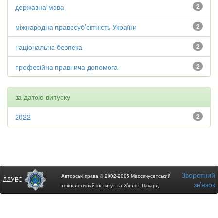
державна мова
2
міжнародна правосуб’єктність України
2
національна безпека
2
професійна правнича допомога
2
за датою випуску
2022
2
Зворотний
Авторські права © 2002-2005 Массачусетський
ДДУВС
зв’язок
технологічний інститут та Х’юлет Пакард