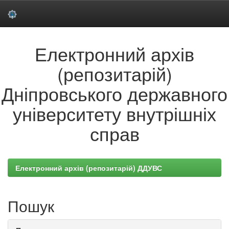
Skip
Електронний архів
navigation
(репозитарій)
Дніпровського державного
університету внутрішніх
справ
Електронний архів (репозитарій) ДДУВС
Пошук