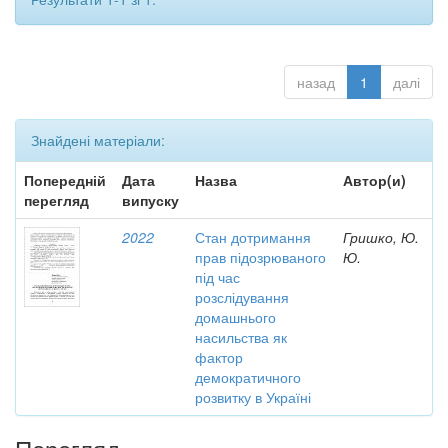
назад
1
далі
Знайдені матеріали:
Попередній
Дата
Назва
Автор(и)
перегляд
випуску
2022
Стан дотримання
Гришко, Ю.
прав підозрюваного
Ю.
під час
розслідування
домашнього
насильства як
фактор
демократичного
розвитку в Україні