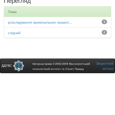
Перегляд
Тема
розслідування кримінальних правоп...
1
слідчий
1
Зворотний
Авторські права © 2002-2005 Массачусетський
ДДУВС
зв’язок
технологічний інститут та Х’юлет Пакард