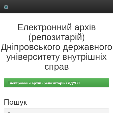
Skip
Електронний архів
navigation
(репозитарій)
Дніпровського державного
університету внутрішніх
справ
Електронний архів (репозитарій) ДДУВС
Пошук