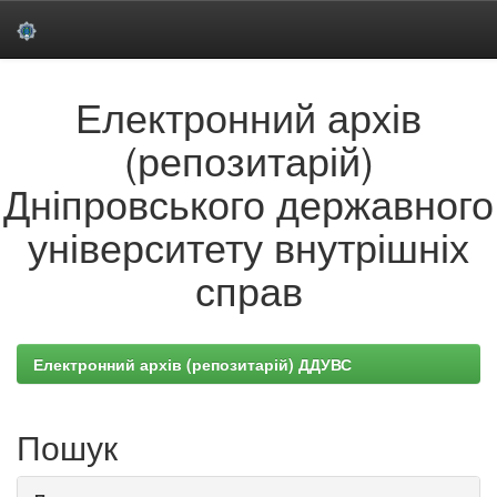
Skip
Електронний архів
navigation
(репозитарій)
Дніпровського державного
університету внутрішніх
справ
Електронний архів (репозитарій) ДДУВС
Пошук