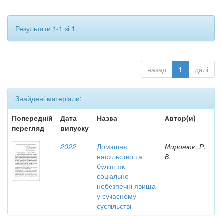
Результати 1-1 зі 1.
назад
1
далі
Знайдені матеріали:
Попередній
Дата
Назва
Автор(и)
перегляд
випуску
2022
Домашнє
Миронюк, Р.
насильство та
В.
булінг як
соціально
небезпечні явища
у сучасному
суспільстві