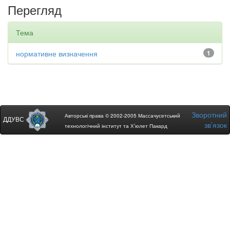
Перегляд
Тема
нормативне визначення
1
Зворотний
Авторські права © 2002-2005 Массачусетський
ДДУВС
зв’язок
технологічний інститут та Х’юлет Пакард