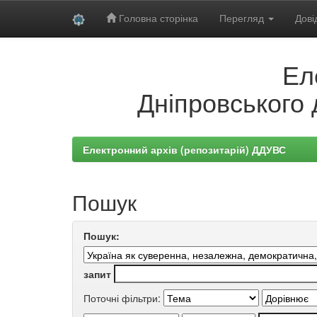
Головна сторінка
Перегляд
Дові
Skip
Ел
navigation
Дніпровського 
Електронний архів (репозитарій) ДДУВС
Пошук
Пошук:
запит
Поточні фільтри: