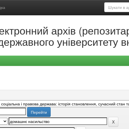
дка
ектронний архів (репозитар
державного університету в