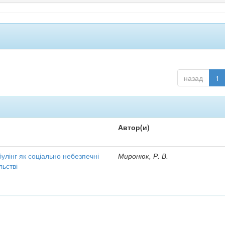
назад
1
Автор(и)
улінг як соціально небезпечні
Миронюк, Р. В.
льстві