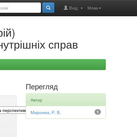
Вхід:
Мова
ій)
нутрішніх справ
Перегляд
Автор
Миронюк, Р. В.
1