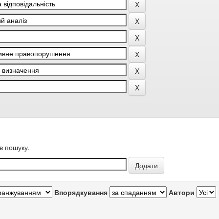
в пошуку.
Впорядкування
Автори