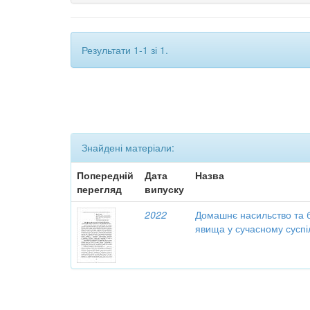
Результати 1-1 зі 1.
Знайдені матеріали:
Попередній
Дата
Назва
перегляд
випуску
2022
Домашнє насильство та б
явища у сучасному суспі