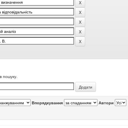
в пошуку.
Впорядкування
Автори