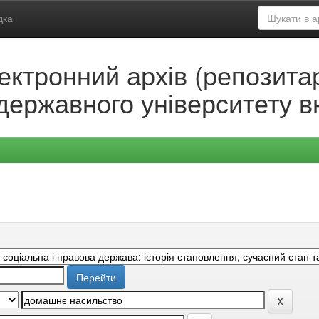
дка
ектронний архів (репозитар
державного університету в