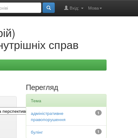
Вхід:
Мова
ій)
нутрішніх справ
Перегляд
Тема
адміністративне
1
правопорушення
булінг
1