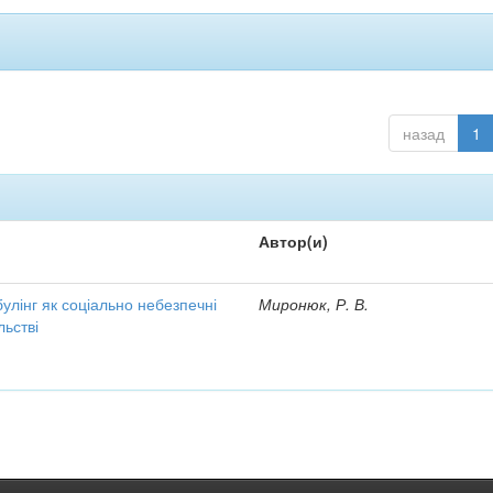
назад
1
Автор(и)
улінг як соціально небезпечні
Миронюк, Р. В.
льстві