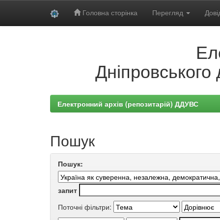
Головна сторінка
Перегляд
Дові
Skip
Ел
navigation
Дніпровського 
Електронний архів (репозитарій) ДДУВС
Пошук
Пошук:
запит
Поточні фільтри: