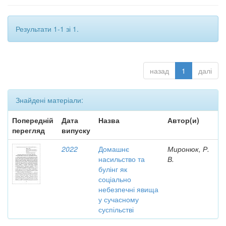
Результати 1-1 зі 1.
назад
1
далі
Знайдені матеріали:
Попередній
Дата
Назва
Автор(и)
перегляд
випуску
2022
Домашнє
Миронюк, Р.
насильство та
В.
булінг як
соціально
небезпечні явища
у сучасному
суспільстві