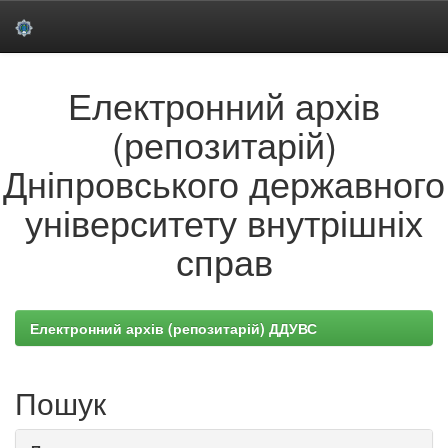
Skip
Електронний архів
navigation
(репозитарій)
Дніпровського державного
університету внутрішніх
справ
Електронний архів (репозитарій) ДДУВС
Пошук