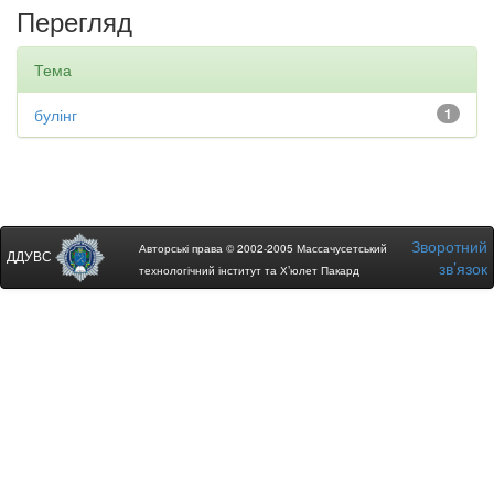
Перегляд
Тема
булінг
1
Зворотний
Авторські права © 2002-2005 Массачусетський
ДДУВС
зв’язок
технологічний інститут та Х’юлет Пакард