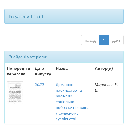
Результати 1-1 зі 1.
назад
1
далі
Знайдені матеріали:
Попередній
Дата
Назва
Автор(и)
перегляд
випуску
2022
Домашнє
Миронюк, Р.
насильство та
В.
булінг як
соціально
небезпечні явища
у сучасному
суспільстві