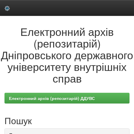
Skip
Електронний архів
navigation
(репозитарій)
Дніпровського державного
університету внутрішніх
справ
Електронний архів (репозитарій) ДДУВС
Пошук