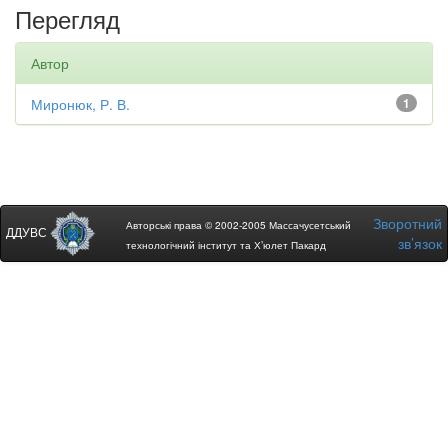
Перегляд
Автор
Миронюк, Р. В.
1
Зворотний
Авторські права © 2002-2005 Массачусетський
ДДУВС
зв’язок
технологічний інститут та Х’юлет Пакард