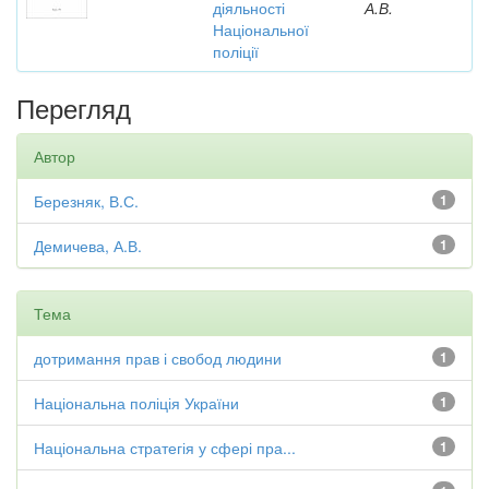
діяльності
А.В.
Національної
поліції
Перегляд
Автор
Березняк, В.С.
1
Демичева, А.В.
1
Тема
дотримання прав і свобод людини
1
Національна поліція України
1
Національна стратегія у сфері пра...
1