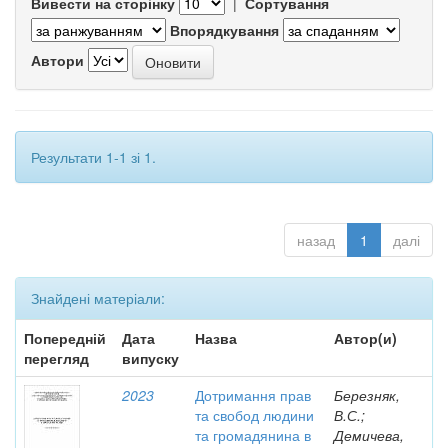
Вивести на сторінку
|
Сортування
Впорядкування
Автори
Результати 1-1 зі 1.
назад
1
далі
Знайдені матеріали:
Попередній
Дата
Назва
Автор(и)
перегляд
випуску
2023
Дотримання прав
Березняк,
та свобод людини
В.С.;
та громадянина в
Демичева,