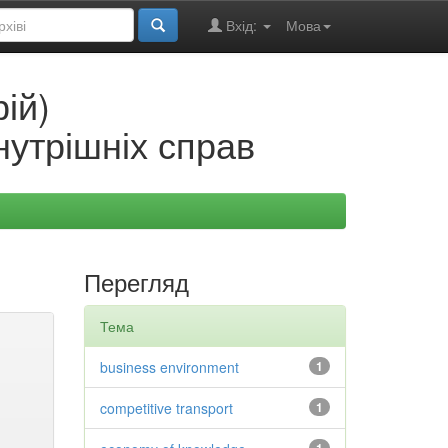
Вхід:
Мова
ій)
нутрішніх справ
Перегляд
Тема
business environment
1
competitive transport
1