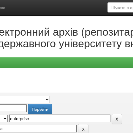
дка
ектронний архів (репозитар
державного університету в