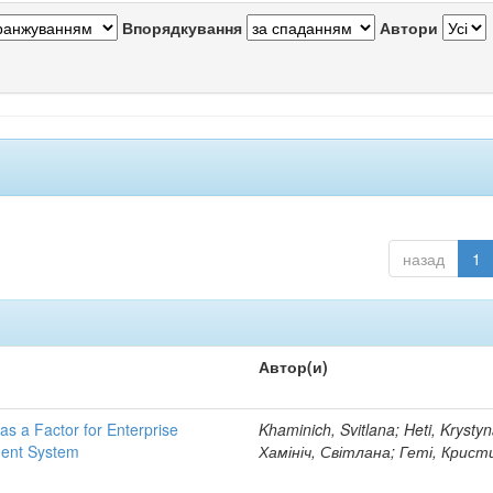
Впорядкування
Автори
назад
1
Автор(и)
 a Factor for Enterprise
Khaminich, Svitlana; Heti, Krystyn
ent System
Хамініч, Світлана; Геті, Крист