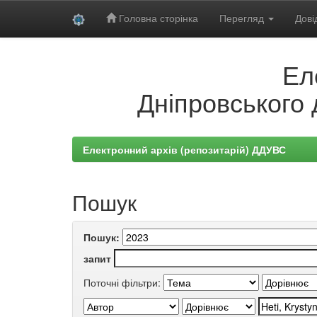
Головна сторінка
Перегляд
Дові
Skip
Ел
navigation
Дніпровського 
Електронний архів (репозитарій) ДДУВС
Пошук
Пошук:
запит
Поточні фільтри: