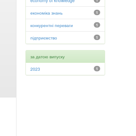
economy of knowledge
1
економіка знань
1
конкурентні переваги
1
підприємство
1
за датою випуску
2023
1