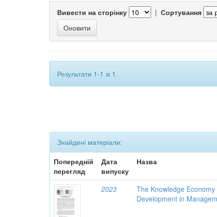
Вивести на сторінку
|
Сортування
Результати 1-1 зі 1.
Знайдені матеріали:
Попередній
Дата
Назва
перегляд
випуску
2023
The Knowledge Economy as
Development in Managem