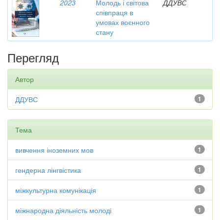
2023
Молодь і світова
ДДУВС
співпраця в
умовах воєнного
стану
Перегляд
Автор
ДДУВС
1
Тема
вивчення іноземних мов
1
гендерна лінгвістика
1
міжкультурна комунікація
1
міжнародна діяльність молоді
1