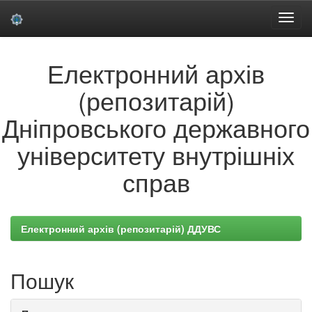
Skip
Електронний архів
navigation
(репозитарій)
Дніпровського державного
університету внутрішніх
справ
Електронний архів (репозитарій) ДДУВС
Пошук