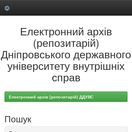
Skip
Електронний архів
navigation
(репозитарій)
Дніпровського державного
університету внутрішніх
справ
Електронний архів (репозитарій) ДДУВС
Пошук