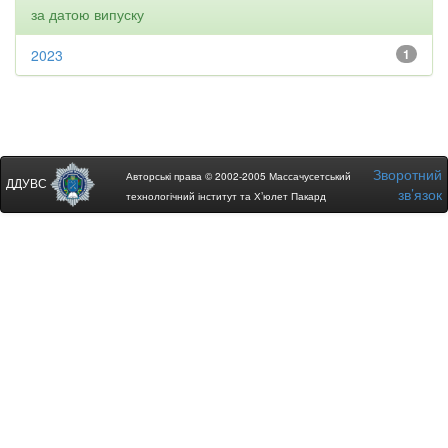
за датою випуску
2023
1
Зворотний
Авторські права © 2002-2005 Массачусетський
ДДУВС
зв’язок
технологічний інститут та Х’юлет Пакард