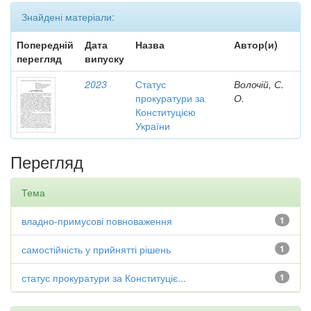
Знайдені матеріали:
Попередній
Дата
Назва
Автор(и)
перегляд
випуску
2023
Статус
Волочій, С.
прокуратури за
О.
Конституцією
України
Перегляд
Тема
владно-примусові повноваження
1
самостійність у прийнятті рішень
1
статус прокуратури за Конституціє...
1