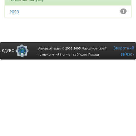
2023
1
Зворотний
Авторські права © 2002-2005 Массачусетський
ДДУВС
зв’язок
технологічний інститут та Х’юлет Пакард