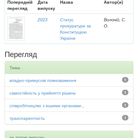
Попередній
Дата
Назва
Автор(и)
перегляд
випуску
2023
Статус
Волочій, С.
прокуратури за
О.
Конституцією
України
Перегляд
Тема
владно-примусові повноваження
1
самостійність у прийнятті рішень
1
співробітництво з іншими органами...
1
транспарентність
1
за датою випуску