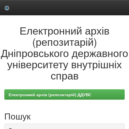
Skip
Електронний архів
navigation
(репозитарій)
Дніпровського державного
університету внутрішніх
справ
Електронний архів (репозитарій) ДДУВС
Пошук