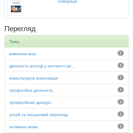
співпраця
Перегляд
Тема
вивчення мов
1
діяльність молоді у контексті сві...
1
міжкультурна комунікація
1
професійна діяльність
1
професійний дмскурс
1
усний та письмовий переклад
1
іноземна мова
1