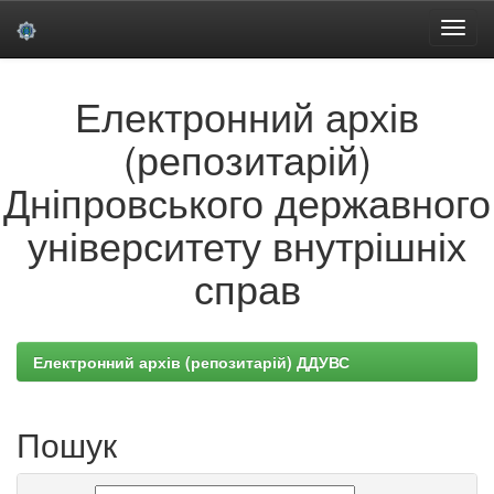
Skip
Електронний архів
navigation
(репозитарій)
Дніпровського державного
університету внутрішніх
справ
Електронний архів (репозитарій) ДДУВС
Пошук