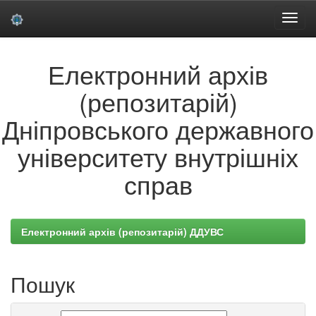
Skip
Електронний архів
navigation
(репозитарій)
Дніпровського державного
університету внутрішніх
справ
Електронний архів (репозитарій) ДДУВС
Пошук