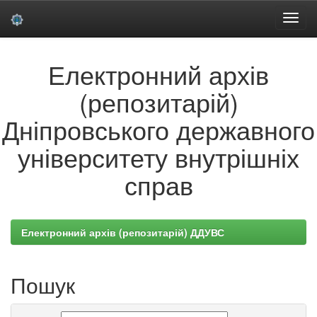
Skip
Електронний архів
navigation
(репозитарій)
Дніпровського державного
університету внутрішніх
справ
Електронний архів (репозитарій) ДДУВС
Пошук