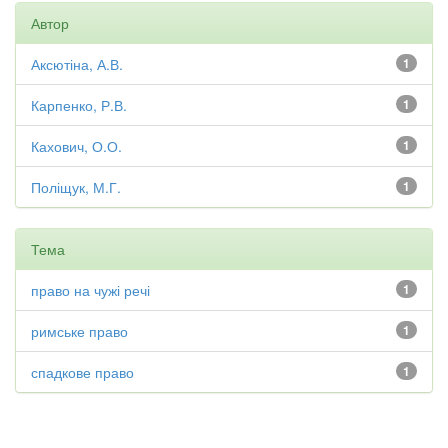
Автор
Аксютіна, А.В.
1
Карпенко, Р.В.
1
Кахович, О.О.
1
Поліщук, М.Г.
1
Тема
право на чужі речі
1
римське право
1
спадкове право
1