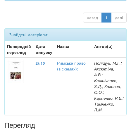
назад
1
далі
Знайдені матеріали:
Попередній
Дата
Назва
Автор(и)
перегляд
випуску
2018
Римське право
Поліщук, М.Г.;
(в схемах):
Аксютіна,
А.В.;
Калініченко,
З.Д.; Кахович,
О.О.;
Карпенко, Р.В.;
Тимченко,
Л.М.
Перегляд