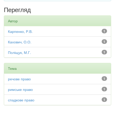
Перегляд
Автор
Карпенко, Р.В.
1
Кахович, О.О.
1
Поліщук, М.Г.
1
Тема
речове право
1
римське право
1
спадкове право
1