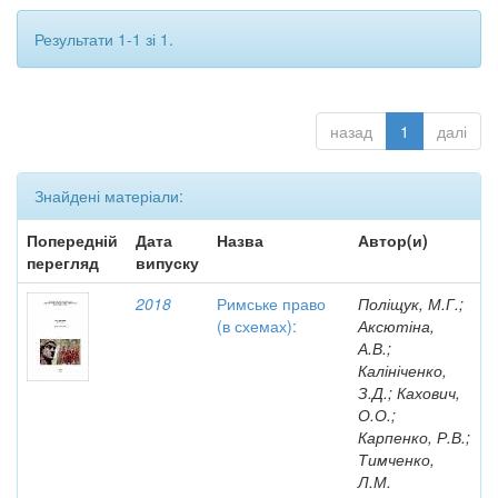
Результати 1-1 зі 1.
назад
1
далі
Знайдені матеріали:
Попередній
Дата
Назва
Автор(и)
перегляд
випуску
2018
Римське право
Поліщук, М.Г.;
(в схемах):
Аксютіна,
А.В.;
Калініченко,
З.Д.; Кахович,
О.О.;
Карпенко, Р.В.;
Тимченко,
Л.М.