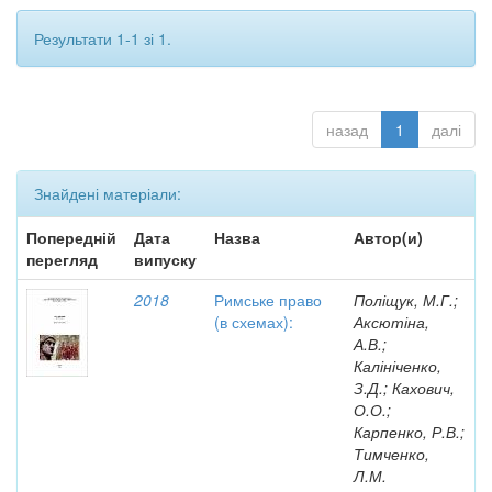
Результати 1-1 зі 1.
назад
1
далі
Знайдені матеріали:
Попередній
Дата
Назва
Автор(и)
перегляд
випуску
2018
Римське право
Поліщук, М.Г.;
(в схемах):
Аксютіна,
А.В.;
Калініченко,
З.Д.; Кахович,
О.О.;
Карпенко, Р.В.;
Тимченко,
Л.М.