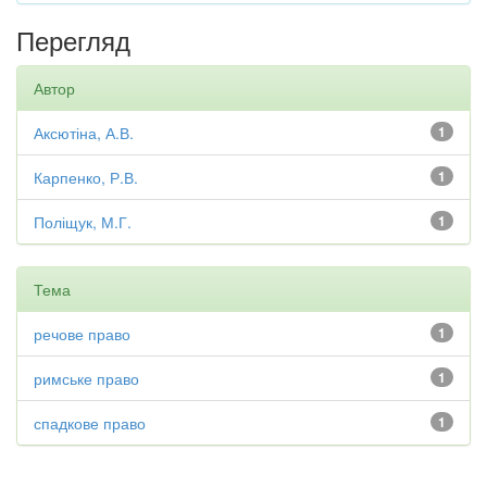
Перегляд
Автор
Аксютіна, А.В.
1
Карпенко, Р.В.
1
Поліщук, М.Г.
1
Тема
речове право
1
римське право
1
спадкове право
1