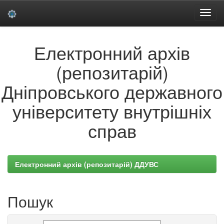
Skip
Електронний архів
navigation
(репозитарій)
Дніпровського державного
університету внутрішніх
справ
Електронний архів (репозитарій) ДДУВС
Пошук