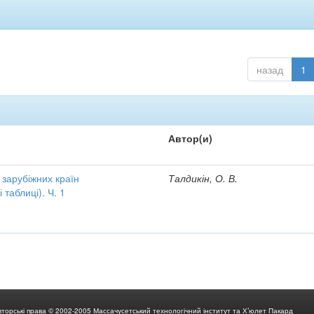
назад
1
Автор(и)
 зарубіжних країн
Талдикін, О. В.
 таблиці). Ч. 1
вторські права © 2002-2005 Массачусетський технологічний інститут та Х’юлет Пакард