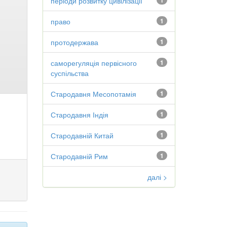
періоди розвитку цивілізації
1
право
1
протодержава
1
саморегуляція первісного
1
суспільства
Стародавня Месопотамія
1
Стародавня Індія
1
Стародавній Китай
1
Стародавній Рим
1
далі >