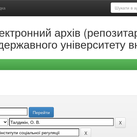
дка
ектронний архів (репозитар
державного університету в