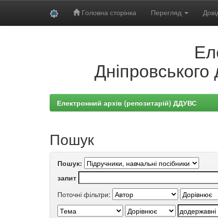
Головна сторінка
Перегляд
Дові
Skip
Ел
navigation
Дніпровського 
Електронний архів (репозитарій) ДДУВС
Пошук
Пошук:
запит
Поточні фільтри: