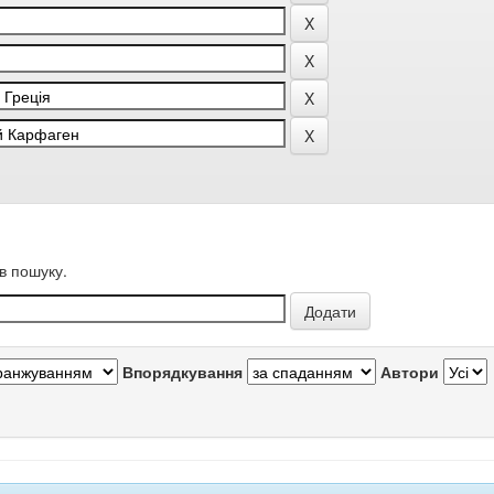
в пошуку.
Впорядкування
Автори