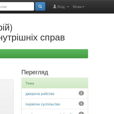
Вхід:
Мова
ій)
нутрішніх справ
Перегляд
Тема
джерела рабства
1
первісне суспільство
1