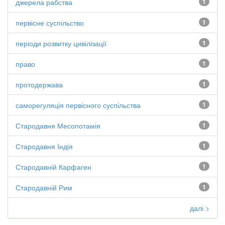
джерела рабства
1
первісне суспільство
1
періоди розвитку цивілізації
1
право
1
протодержава
1
саморегуляція первісного суспільства
1
Стародавня Месопотамія
1
Стародавня Індія
1
Стародавній Карфаген
1
Стародавній Рим
1
далі >