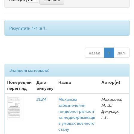
Результати 1-1 зі 1.
назад
1
далі
Знайдені матеріали:
Попередній
Дата
Назва
Автор(и)
перегляд
випуску
2024
Механізм
Макарова,
забезпечення
М. В.;
гендерної рівності
Декусар,
та недискримінації
Г.Г.
в умовах воєнного
стану