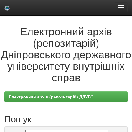
Skip
Електронний архів
navigation
(репозитарій)
Дніпровського державного
університету внутрішніх
справ
Електронний архів (репозитарій) ДДУВС
Пошук