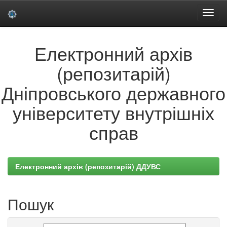
Skip
Електронний архів
navigation
(репозитарій)
Дніпровського державного
університету внутрішніх
справ
Електронний архів (репозитарій) ДДУВС
Пошук