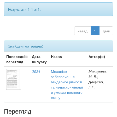
Результати 1-1 зі 1.
назад
1
далі
Знайдені матеріали:
Попередній
Дата
Назва
Автор(и)
перегляд
випуску
2024
Механізм
Макарова,
забезпечення
М. В.;
гендерної рівності
Декусар,
та недискримінації
Г.Г.
в умовах воєнного
стану
Перегляд