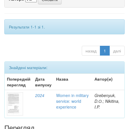
Результати 1-1 зі 1.
назад
1
далі
Знайдені матеріали:
Попередній
Дата
Назва
Автор(и)
перегляд
випуску
2024
Women in military
Grebenyuk,
service: world
D.О.; Nikitina,
experience
I.P.
Перегляд