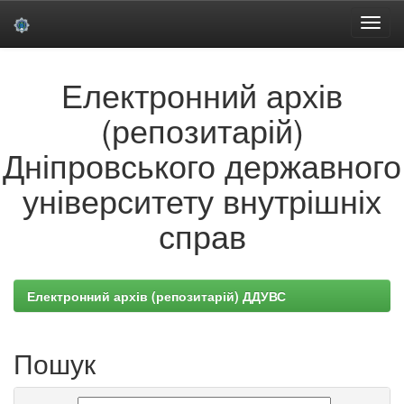
Skip
Електронний архів
navigation
(репозитарій)
Дніпровського державного
університету внутрішніх
справ
Електронний архів (репозитарій) ДДУВС
Пошук