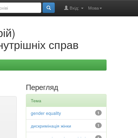
Вхід:
Мова
ій)
нутрішніх справ
Перегляд
Тема
gender equality
1
дискримінація жінки
1