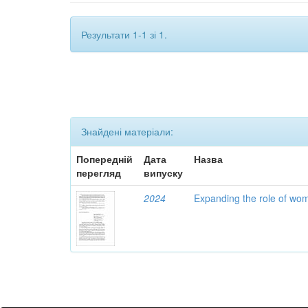
Результати 1-1 зі 1.
Знайдені матеріали:
Попередній
Дата
Назва
перегляд
випуску
2024
Expanding the role of wom