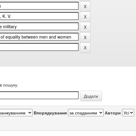
в пошуку.
Впорядкування
Автори