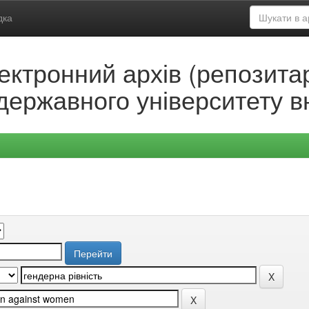
дка
ектронний архів (репозитар
державного університету в