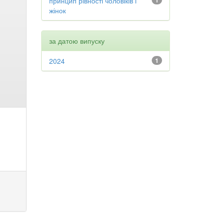
принцип рівності чоловіків і
1
жінок
за датою випуску
2024
1