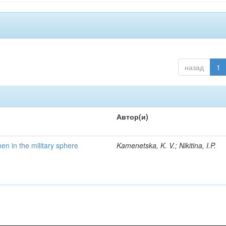
назад
1
Автор(и)
en in the military sphere
Kamenetska, K. V.; Nikitina, I.P.