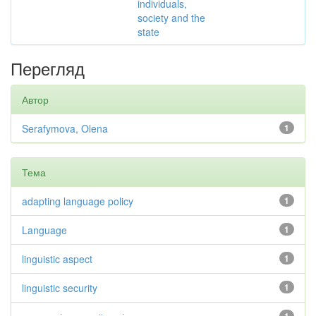
individuals,
society and the
state
Перегляд
Автор
Serafymova, Olena
1
Тема
adapting language policy
1
Language
1
linguistic aspect
1
linguistic security
1