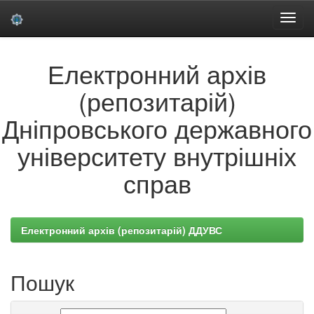
Skip
Електронний архів
navigation
(репозитарій)
Дніпровського державного
університету внутрішніх
справ
Електронний архів (репозитарій) ДДУВС
Пошук