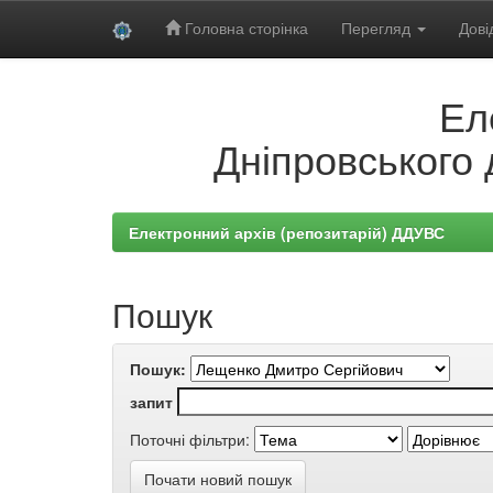
Головна сторінка
Перегляд
Дові
Skip
Ел
navigation
Дніпровського 
Електронний архів (репозитарій) ДДУВС
Пошук
Пошук:
запит
Поточні фільтри:
Почати новий пошук