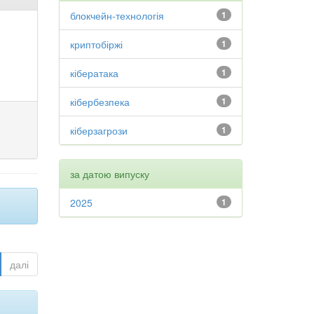
блокчейн-технологія
1
криптобіржі
1
кібератака
1
кібербезпека
1
кіберзагрози
1
за датою випуску
2025
1
далі