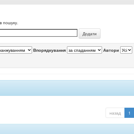
в пошуку.
Впорядкування
Автори
назад
1