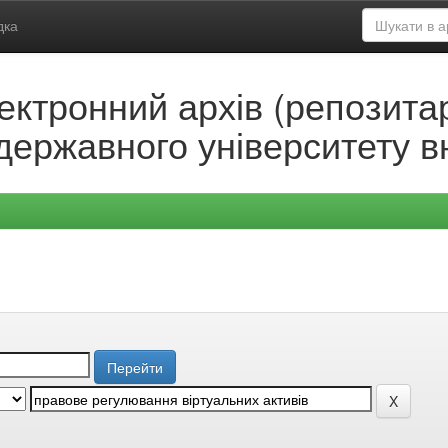
дка
ектронний архів (репозитар
державного університету в