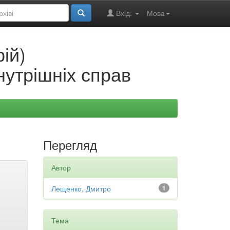
Вхід:
Мова
ій)
нутрішніх справ
Перегляд
Автор
Лещенко, Дмитро
1
Тема