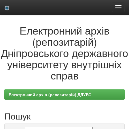
Skip
Електронний архів
navigation
(репозитарій)
Дніпровського державного
університету внутрішніх
справ
Електронний архів (репозитарій) ДДУВС
Пошук