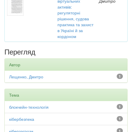
віртуальних
Дмитро
активів:
регуляторні
рішення, судова
практика та захист
в Україні й за
кордоном
Перегляд
Автор
Лещенко, Дмитро
1
Тема
блокчейн-технологія
1
кібербезпека
1
кіберзагрози
1