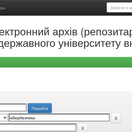
дка
ектронний архів (репозитар
державного університету в