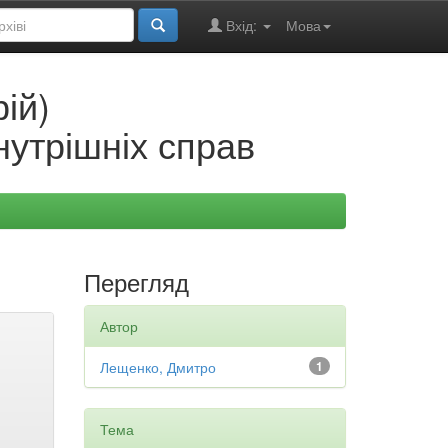
Вхід:
Мова
ій)
нутрішніх справ
Перегляд
Автор
Лещенко, Дмитро
1
Тема