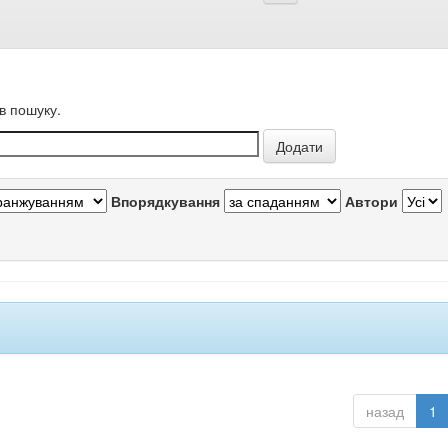
в пошуку.
Впорядкування
Автори
назад
1