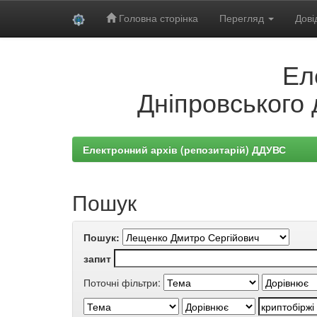
Головна сторінка
Перегляд
Дові
Skip
Ел
navigation
Дніпровського 
Електронний архів (репозитарій) ДДУВС
Пошук
Пошук:
запит
Поточні фільтри: