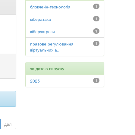
блокчейн-технологія
1
кібератака
1
кіберзагрози
1
правове регулювання
1
віртуальних а...
за датою випуску
2025
1
далі