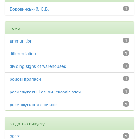
Боровинський, С.Б.
1
Тема
ammunition
1
differentiation
1
dividing signs of warehouses
1
бойові припаси
1
розмежувальні ознаки складів злоч...
1
розмежування злочинів
1
за датою випуску
2017
1