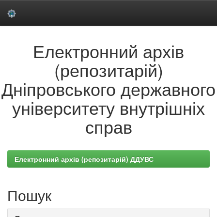
Skip
Електронний архів
navigation
(репозитарій)
Дніпровського державного
університету внутрішніх
справ
Електронний архів (репозитарій) ДДУВС
Пошук