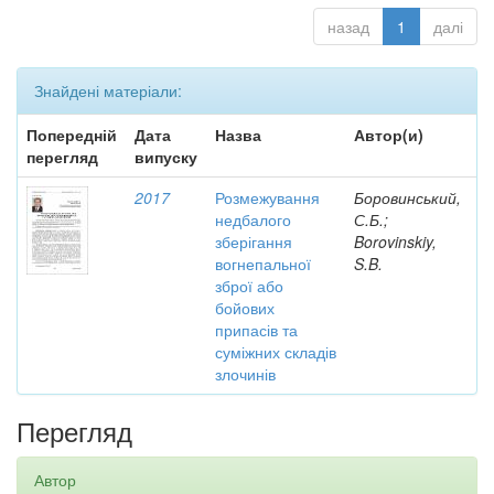
назад
1
далі
Знайдені матеріали:
Попередній
Дата
Назва
Автор(и)
перегляд
випуску
2017
Розмежування
Боровинський,
недбалого
С.Б.;
зберігання
Borovinskiy,
вогнепальної
S.B.
зброї або
бойових
припасів та
суміжних складів
злочинів
Перегляд
Автор