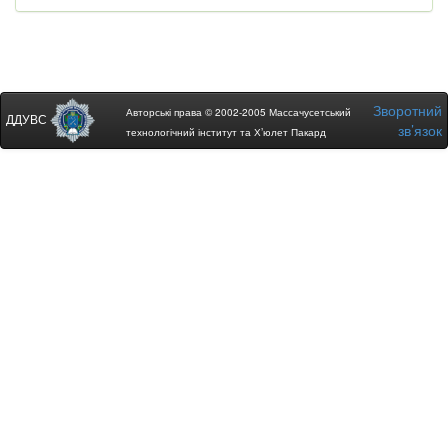
Зворотний
Авторські права © 2002-2005 Массачусетський
ДДУВС
зв’язок
технологічний інститут та Х’юлет Пакард