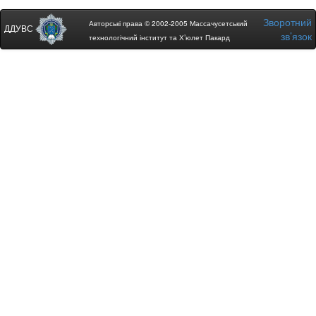
Зворотний
Авторські права © 2002-2005 Массачусетський
ДДУВС
зв’язок
технологічний інститут та Х’юлет Пакард