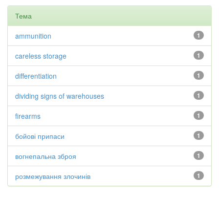
Тема
ammunition
1
careless storage
1
differentiation
1
dividing signs of warehouses
1
firearms
1
бойові припаси
1
вогнепальна зброя
1
розмежування злочинів
1