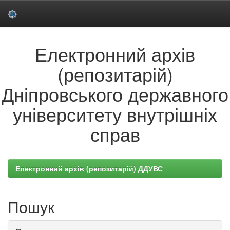
Skip
Електронний архів
navigation
(репозитарій)
Дніпровського державного
університету внутрішніх
справ
Електронний архів (репозитарій) ДДУВС
Пошук