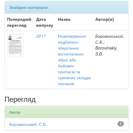
Знайдені матеріали:
Попередній
Дата
Назва
Автор(и)
перегляд
випуску
2017
Розмежування
Боровинський,
недбалого
С.Б.;
зберігання
Borovinskiy,
вогнепальної
S.B.
зброї або
бойових
припасів та
суміжних складів
злочинів
Перегляд
Автор
Боровинський, С.Б.
1