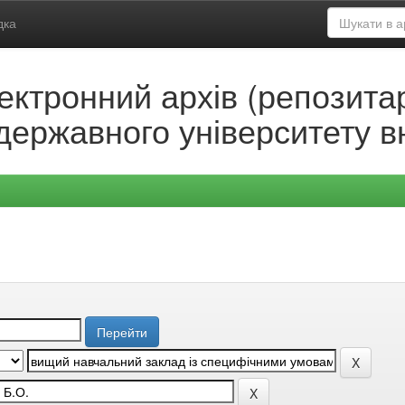
дка
ектронний архів (репозитар
державного університету в