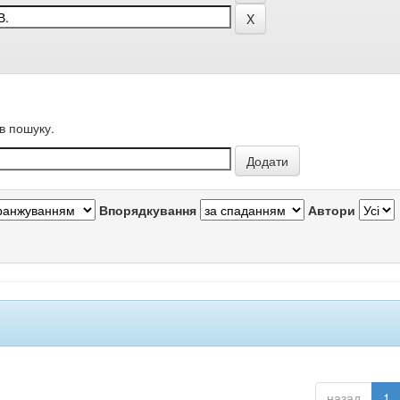
в пошуку.
Впорядкування
Автори
назад
1