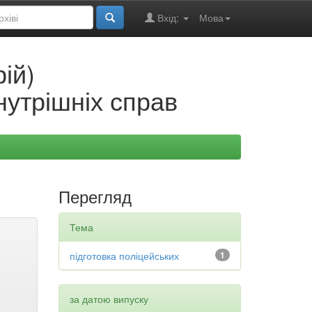
Вхід:
Мова
ій)
нутрішніх справ
Перегляд
Тема
підготовка поліцейських
1
за датою випуску