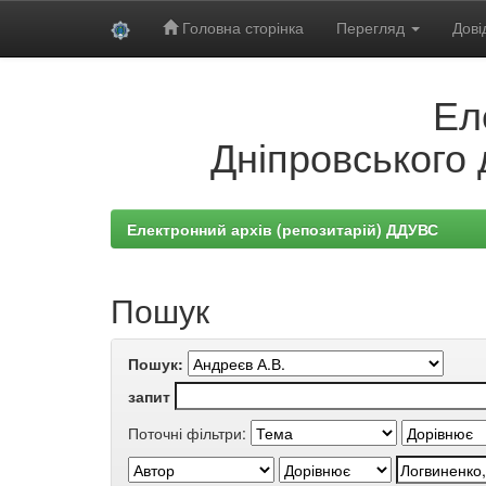
Головна сторінка
Перегляд
Дові
Skip
Ел
navigation
Дніпровського 
Електронний архів (репозитарій) ДДУВС
Пошук
Пошук:
запит
Поточні фільтри: