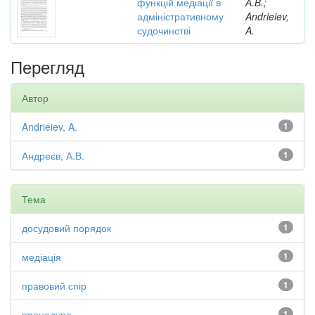
функцій медіації в
А.В.;
адміністративному
Andrieiev,
судочинстві
A.
Перегляд
Автор
Andrieiev, A.
1
Андреєв, А.В.
1
Тема
досудовий порядок
1
медіація
1
правовий спір
1
процедура
1