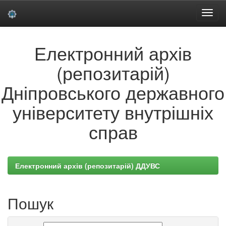
Skip
Електронний архів
navigation
(репозитарій)
Дніпровського державного
університету внутрішніх
справ
Електронний архів (репозитарій) ДДУВС
Пошук