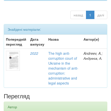
назад
1
далі
Знайдені матеріали:
Попередній
Дата
Назва
Автор(и)
перегляд
випуску
2022
The high anti-
Andreev, A.;
corruption court of
Андреєв, А.
Ukraine in the
mechanism of anti-
corruption:
administrative and
legal aspects
Перегляд
Автор