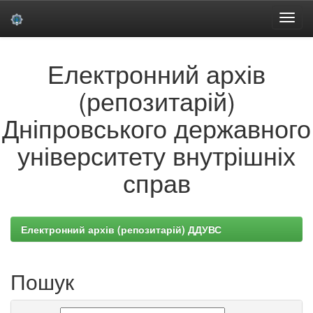
Skip
Електронний архів
navigation
(репозитарій)
Дніпровського державного
університету внутрішніх
справ
Електронний архів (репозитарій) ДДУВС
Пошук