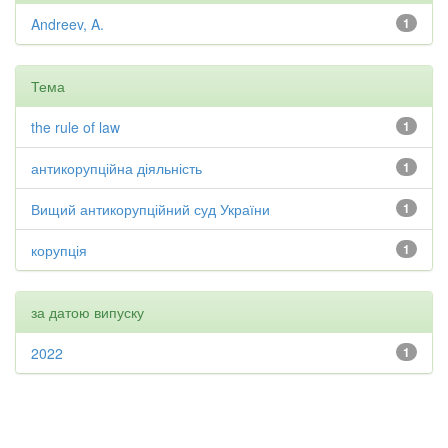
Andreev, A.
1
Тема
the rule of law
1
антикорупційна діяльність
1
Вищий антикорупційний суд України
1
корупція
1
за датою випуску
2022
1