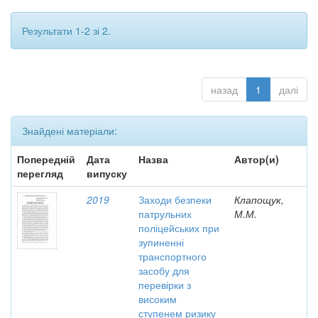
Результати 1-2 зі 2.
назад
1
далі
Знайдені матеріали:
Попередній
Дата
Назва
Автор(и)
перегляд
випуску
2019
Заходи безпеки
Клапощук,
патрульних
М.М.
поліцейських при
зупиненні
транспортного
засобу для
перевірки з
високим
ступенем ризику