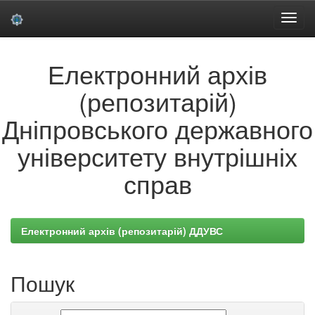
Skip
Електронний архів
navigation
(репозитарій)
Дніпровського державного
університету внутрішніх
справ
Електронний архів (репозитарій) ДДУВС
Пошук