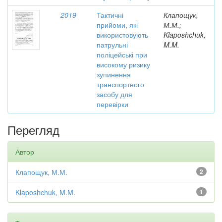
2019
Тактичні
Клапощук,
прийоми, які
М.М.;
використовують
Klaposhchuk,
патрульні
M.M.
поліцейські при
високому ризику
зупинення
транспортного
засобу для
перевірки
Перегляд
Автор
Клапощук, М.М.
2
Klaposhchuk, M.M.
1