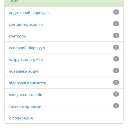
Тема
додатковий підрозділ
1
контакт-прикриття
1
контроль
1
основний підрозділ
1
патрульна служба
1
поведінка водія
1
підрозділ прикриття
1
спеціальні засоби
1
тактичні прийоми
1
< попередня