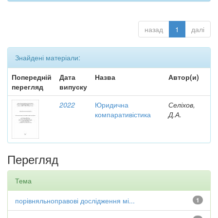
назад
1
далі
Знайдені матеріали:
Попередній
Дата
Назва
Автор(и)
перегляд
випуску
2022
Юридична
Селіхов,
компаративістика
Д.А.
Перегляд
Тема
порівняльноправові дослідження мі...
1