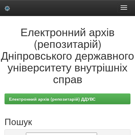
Skip
Електронний архів
navigation
(репозитарій)
Дніпровського державного
університету внутрішніх
справ
Електронний архів (репозитарій) ДДУВС
Пошук