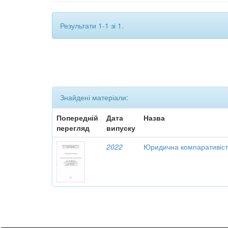
Результати 1-1 зі 1.
Знайдені матеріали:
Попередній
Дата
Назва
перегляд
випуску
2022
Юридична компаративіст