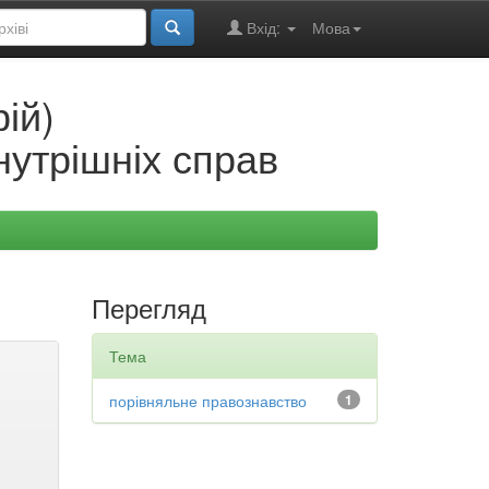
Вхід:
Мова
ій)
нутрішніх справ
Перегляд
Тема
порівняльне правознавство
1