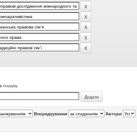
в пошуку.
Впорядкування
Автори