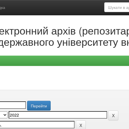
дка
ектронний архів (репозитар
державного університету в