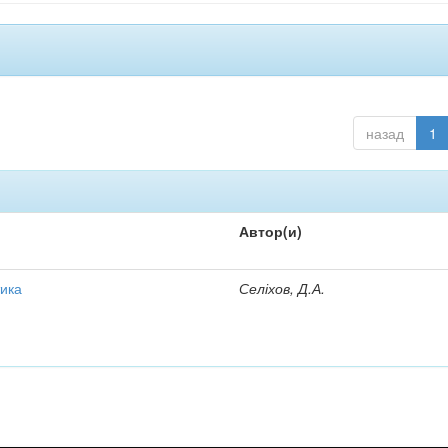
назад
1
Автор(и)
ика
Селіхов, Д.А.