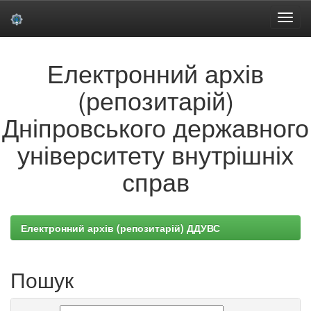
Skip
Електронний архів
navigation
(репозитарій)
Дніпровського державного
університету внутрішніх
справ
Електронний архів (репозитарій) ДДУВС
Пошук