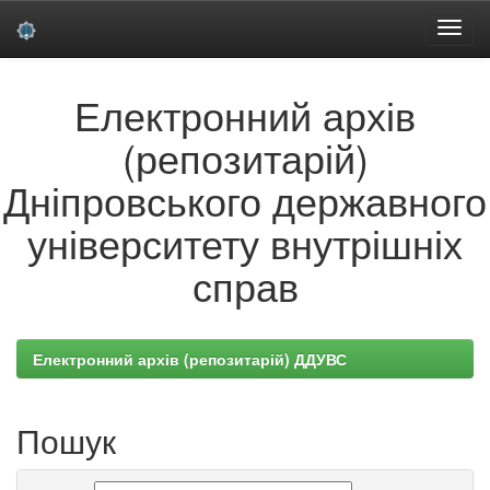
Skip
Електронний архів
navigation
(репозитарій)
Дніпровського державного
університету внутрішніх
справ
Електронний архів (репозитарій) ДДУВС
Пошук