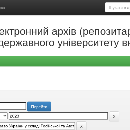
дка
ектронний архів (репозитар
державного університету в