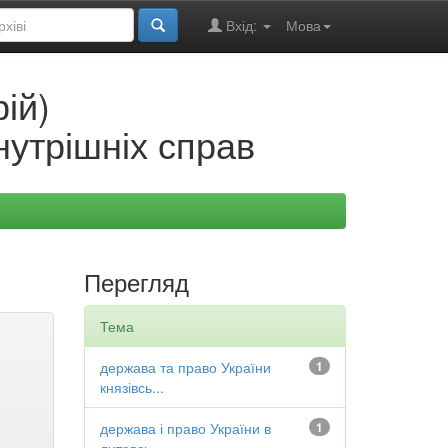
Вхід:
Мова
ій)
нутрішніх справ
Перегляд
Тема
держава та право України
1
князівсь...
держава і право України в
1