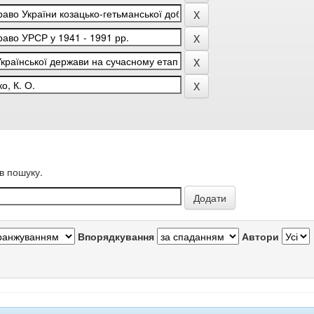
в пошуку.
Впорядкування
Автори