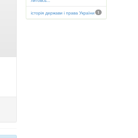
литовсь...
історія держави і права України
1