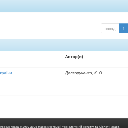
назад
1
Автор(и)
України
Долгорученко, К. О.
вторські права © 2002-2005 Массачусетський технологічний інститут та Х’юлет Пакард