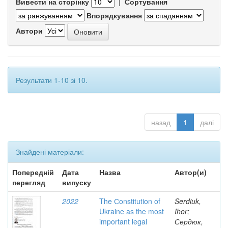
Вивести на сторінку
|
Сортування
Впорядкування
Автори
Результати 1-10 зі 10.
назад
1
далі
Знайдені матеріали:
Попередній
Дата
Назва
Автор(и)
перегляд
випуску
2022
The Сonstitution of
Serdiuk,
Ukraine as the most
Ihor;
important legal
Сердюк,