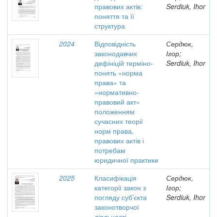
правових актів:
Serdiuk, Ihor
поняття та її
структура
2024
Відповідність
Сердюк,
законодавчих
Ігор;
дефініцій терміно-
Serdiuk, Ihor
понять «норма
права» та
«нормативно-
правовий акт»
положенням
сучасних теорії
норм права,
правових актів і
потребам
юридичної практики
2025
Класифікація
Сердюк,
категорії закон з
Ігор;
погляду суб’єкта
Serdiuk, Ihor
законотворчої
діяльності