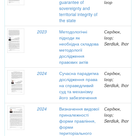
guarantee of
Ігор
sovereignty and
territorial integrity of
the state
2023
Методологічні
Сердюк,
підходи як
Ігор;
необхідна складова
Serdiuk, Ihor
методології
дослідження
правових актів
2024
Сучасна парадигма
Сердюк,
дослідження права
Ігор;
на справедливий
Serdiuk, Ihor
суд та механізму
його забезпечення
2024
Визначення видової
Сердюк,
приналежності
Ігор;
форми правління,
Serdiuk, Ihor
форми
територіального