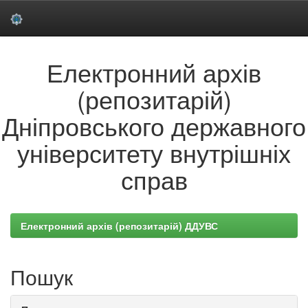
Skip
Електронний архів
navigation
(репозитарій)
Дніпровського державного
університету внутрішніх
справ
Електронний архів (репозитарій) ДДУВС
Пошук