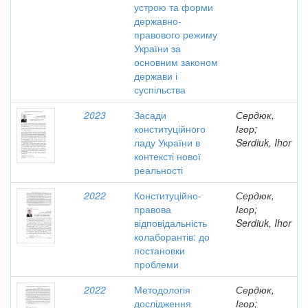
устрою та форми
державно-
правового режиму
України за
основним законом
держави і
суспільства
2023
Засади
Сердюк,
конституційного
Ігор;
ладу України в
Serdiuk, Ihor
контексті нової
реальності
2022
Конституційно-
Сердюк,
правова
Ігор;
відповідальність
Serdiuk, Ihor
колаборантів: до
постановки
проблеми
2022
Методологія
Сердюк,
дослідження
Ігор;