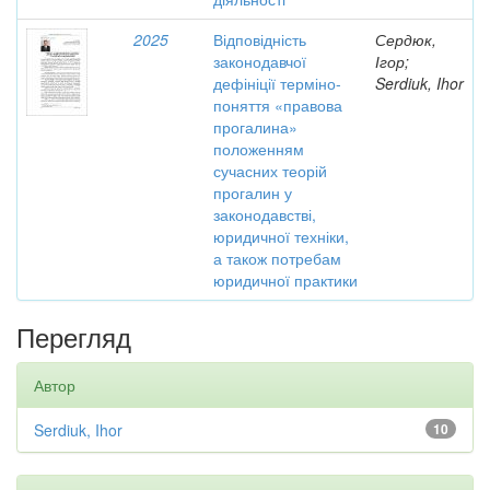
2025
Відповідність
Сердюк,
законодавчої
Ігор;
дефініції терміно-
Serdiuk, Ihor
поняття «правова
прогалина»
положенням
сучасних теорій
прогалин у
законодавстві,
юридичної техніки,
а також потребам
юридичної практики
Перегляд
Автор
Serdiuk, Ihor
10