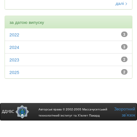
далі >
за датою випуску
2022
3
2024
3
2023
2
2025
2
Зворотний
Авторські права © 2002-2005 Массачусетський
ДДУВС
зв’язок
технологічний інститут та Х’юлет Пакард