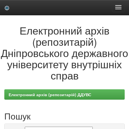
Skip
Електронний архів
navigation
(репозитарій)
Дніпровського державного
університету внутрішніх
справ
Електронний архів (репозитарій) ДДУВС
Пошук