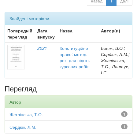
назад
1
далі
Знайдені матеріали:
Попередній
Дата
Назва
Автор(и)
перегляд
випуску
2021
Конституційне
Боняк, В.О.;
право: метод.
Сердюк, Л.М.;
рек. для підгот.
Жеглінська,
курсових робіт
Т.О.; Лантух,
І.С.
Перегляд
Автор
Жеглінська, Т.О.
1
Сердюк, Л.М.
1