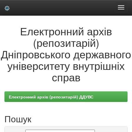
Skip
Електронний архів
navigation
(репозитарій)
Дніпровського державного
університету внутрішніх
справ
Електронний архів (репозитарій) ДДУВС
Пошук