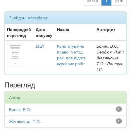
назад
1
далі
Знайдені матеріали:
Попередній
Дата
Назва
Автор(и)
перегляд
випуску
2021
Конституційне
Боняк, В.О.;
право: метод.
Сердюк, Л.М.;
рек. для підгот.
Жеглінська,
курсових робіт
Т.О.; Лантух,
І.С.
Перегляд
Автор
Боняк, В.О.
1
Жеглінська, Т.О.
1