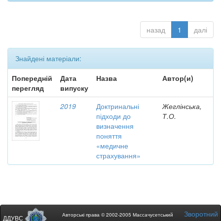
назад
1
далі
Знайдені матеріали:
Попередній
Дата
Назва
Автор(и)
перегляд
випуску
2019
Доктринальні
Жеглінська,
підходи до
Т.О.
визначення
поняття
«медичне
страхування»
Зворотний
Авторські права © 2002-2005 Массачусетський
ДДУВС