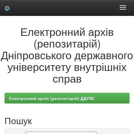
Skip
Електронний архів
navigation
(репозитарій)
Дніпровського державного
університету внутрішніх
справ
Електронний архів (репозитарій) ДДУВС
Пошук