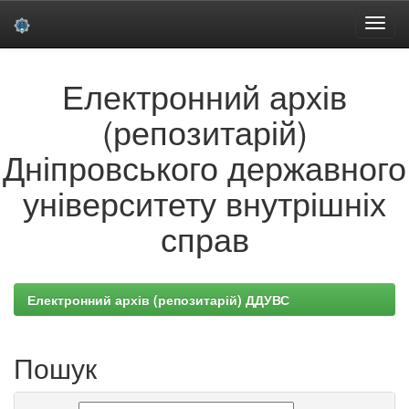
Skip
Електронний архів
navigation
(репозитарій)
Дніпровського державного
університету внутрішніх
справ
Електронний архів (репозитарій) ДДУВС
Пошук