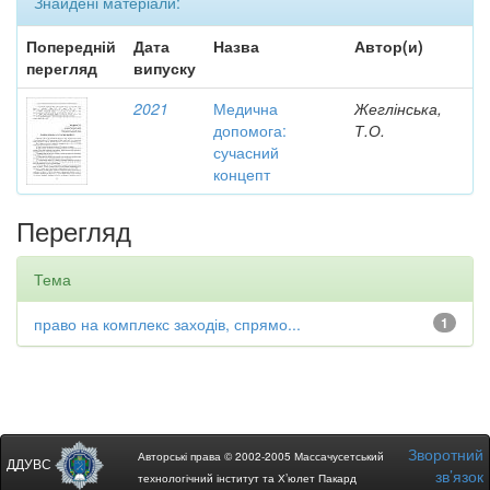
Знайдені матеріали:
Попередній
Дата
Назва
Автор(и)
перегляд
випуску
2021
Медична
Жеглінська,
допомога:
Т.О.
сучасний
концепт
Перегляд
Тема
право на комплекс заходів, спрямо...
1
Зворотний
Авторські права © 2002-2005 Массачусетський
ДДУВС
зв’язок
технологічний інститут та Х’юлет Пакард