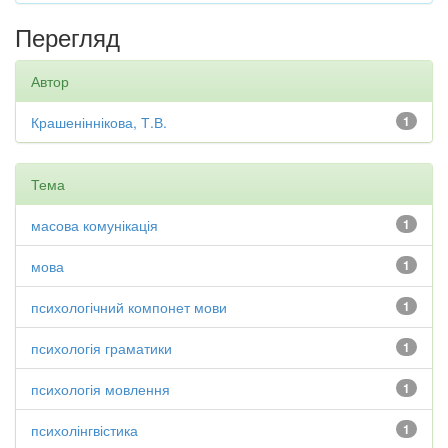
Перегляд
Автор
Крашеніннікова, Т.В.
1
Тема
масова комунікація
1
мова
1
психологічний компонет мови
1
психологія граматики
1
психологія мовлення
1
психолінгвістика
1