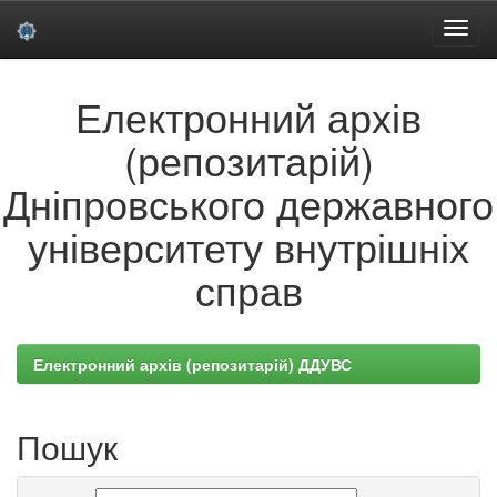
Skip
Електронний архів
navigation
(репозитарій)
Дніпровського державного
університету внутрішніх
справ
Електронний архів (репозитарій) ДДУВС
Пошук