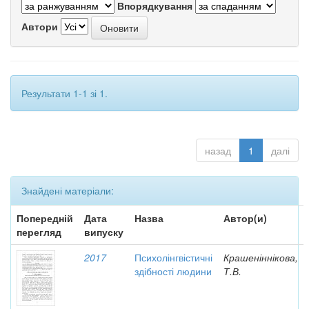
Впорядкування
Автори
Результати 1-1 зі 1.
назад
1
далі
Знайдені матеріали:
Попередній
Дата
Назва
Автор(и)
перегляд
випуску
2017
Психолінгвістичні
Крашеніннікова,
здібності людини
Т.В.